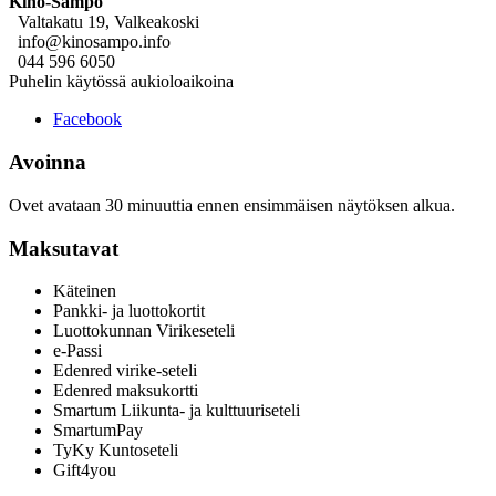
Kino-Sampo
Valtakatu 19, Valkeakoski
info@kinosampo.info
044 596 6050
Puhelin käytössä aukioloaikoina
Facebook
Avoinna
Ovet avataan 30 minuuttia ennen ensimmäisen näytöksen alkua.
Maksutavat
Käteinen
Pankki- ja luottokortit
Luottokunnan Virikeseteli
e-Passi
Edenred virike-seteli
Edenred maksukortti
Smartum Liikunta- ja kulttuuriseteli
SmartumPay
TyKy Kuntoseteli
Gift4you