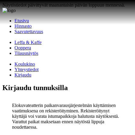
Näytöstiedot päivittyvät maanantaisin päivän loppuun mennessä.
Etusivu
Hinnasto
Saavutettavuus
Leffa & Kaffe
Ooppera
Tilausnäytös
Koulukino
Yhteystiedot
Kirjaudu
Kirjaudu tunnuksilla
Elokuvateatterin paikanvarausjärjestelmän käyttämisen
vaatimuksena on rekisteröityminen. Rekisteröitynyt
käyttäjä voi varata istumapaikkoja halutusta näytöksestä.
Varattut paikat maksetaan ennen näytöstä lippuja
noudettaessa.