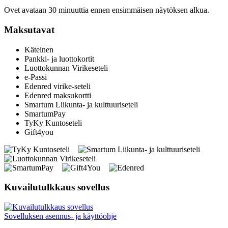
Ovet avataan 30 minuuttia ennen ensimmäisen näytöksen alkua.
Maksutavat
Käteinen
Pankki- ja luottokortit
Luottokunnan Virikeseteli
e-Passi
Edenred virike-seteli
Edenred maksukortti
Smartum Liikunta- ja kulttuuriseteli
SmartumPay
TyKy Kuntoseteli
Gift4you
Kuvailutulkkaus sovellus
Sovelluksen asennus- ja käyttöohje