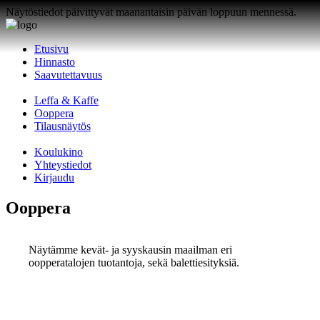
Näytöstiedot päivittyvät maanantaisin päivän loppuun mennessä.
Etusivu
Hinnasto
Saavutettavuus
Leffa & Kaffe
Ooppera
Tilausnäytös
Koulukino
Yhteystiedot
Kirjaudu
Ooppera
Näytämme kevät- ja syyskausin maailman eri
oopperatalojen tuotantoja, sekä balettiesityksiä.