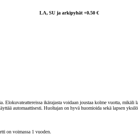
LA, SU ja arkipyhät +0.50 €
ia. Elokuvateattereissa ikärajasta voidaan joustaa kolme vuotta, mikäli 
 käyttää automaattisesti. Huoltajan on hyvä huomioida sekä lapsen yksilöl
ortti on voimassa 1 vuoden.