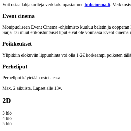
Voit ostaa lahjakortteja verkkokaupastamme
tmbcinema.fi
. Verkkosiv
Event cinema
Monipuoliseen Event Cinema -ohjelmisto kuuluu baletin ja oopperan lisäks
Sarja- tai muut erikoishintaiset liput eivät ole voimassa Event-cinema 
Poikkeukset
Ylipitkiin elokuviin lippunhinta voi olla 1-2€ korkeampi poiketen tällä
Perheliput
Perheliput käytetään ostettaessa.
Max. 2 aikuista. Lapset alle 13v.
2D
3 hlö
4 hlö
5 hlö