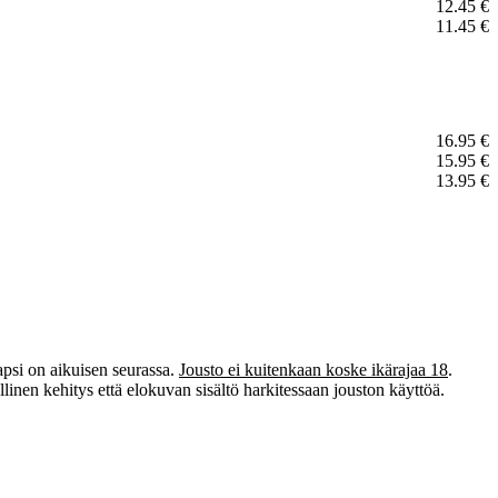
12.45 €
11.45 €
16.95 €
15.95 €
13.95 €
lapsi on aikuisen seurassa.
Jousto ei kuitenkaan koske ikärajaa 18
.
linen kehitys että elokuvan sisältö harkitessaan jouston käyttöä.