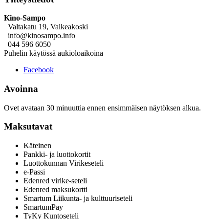
Kino-Sampo
Valtakatu 19, Valkeakoski
info@kinosampo.info
044 596 6050
Puhelin käytössä aukioloaikoina
Facebook
Avoinna
Ovet avataan 30 minuuttia ennen ensimmäisen näytöksen alkua.
Maksutavat
Käteinen
Pankki- ja luottokortit
Luottokunnan Virikeseteli
e-Passi
Edenred virike-seteli
Edenred maksukortti
Smartum Liikunta- ja kulttuuriseteli
SmartumPay
TyKy Kuntoseteli