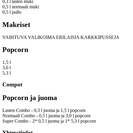
0,3 l lasten muki
0,5 l normaali muki
0,5 l pullo
Makeiset
VAIHTUVA VALIKOIMA ERILAISIA KARKKIPUSSEJA
Popcorn
1,5 l
3,0 l
5,3 l
Compot
Popcorn ja juoma
Lasten Combo - 0,3 l juoma ja 1,5 l popcorn
Normaali Combo - 0,5 l juoma ja 3,0 l popcorn
Super Combo - 2* 0,5 l juoma ja 1* 5,3 l popcorn
Yhteystiedot