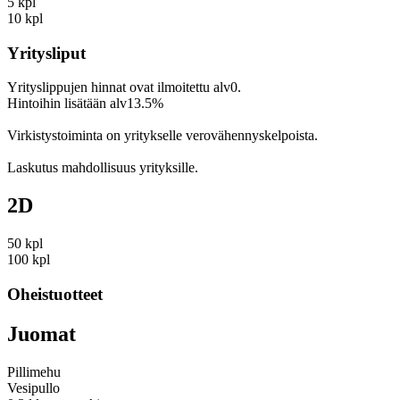
5 kpl
10 kpl
Yritysliput
Yrityslippujen hinnat ovat ilmoitettu alv0.
Hintoihin lisätään alv13.5%
Virkistystoiminta on yritykselle verovähennyskelpoista.
Laskutus mahdollisuus yrityksille.
2D
50 kpl
100 kpl
Oheistuotteet
Juomat
Pillimehu
Vesipullo