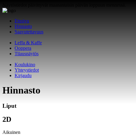
Näytöstiedot päivittyvät maanantaisin päivän loppuun mennessä.
Etusivu
Hinnasto
Saavutettavuus
Leffa & Kaffe
Ooppera
Tilausnäytös
Koulukino
Yhteystiedot
Kirjaudu
Hinnasto
Liput
2D
Aikuinen