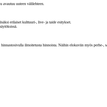
u avautuu uuteen välilehteen.
i erilaiset kulttuuri-, live- ja taide esitykset.
näytöksissä.
 hinnastosivulla ilmoitetusta hinnoista. Näihin elokuviin myös perhe-, sar