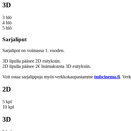
3D
3 hlö
4 hlö
5 hlö
Sarjaliput
Sarjaliput on voimassa 1. vuoden.
3D lipulla pääsee 2D esityksiin.
2D lipulla pääsee 2€ lisämaksusta 3D esityksiin.
Voit ostaa sarjalippuja myös verkkokaupastamme
tmbcinema.fi
. Ver
2D
5 kpl
10 kpl
3D