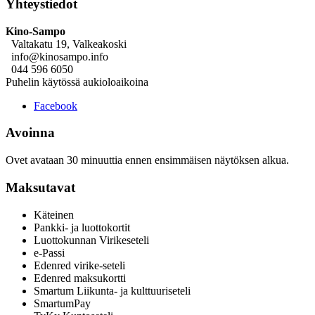
Yhteystiedot
Kino-Sampo
Valtakatu 19, Valkeakoski
info@kinosampo.info
044 596 6050
Puhelin käytössä aukioloaikoina
Facebook
Avoinna
Ovet avataan 30 minuuttia ennen ensimmäisen näytöksen alkua.
Maksutavat
Käteinen
Pankki- ja luottokortit
Luottokunnan Virikeseteli
e-Passi
Edenred virike-seteli
Edenred maksukortti
Smartum Liikunta- ja kulttuuriseteli
SmartumPay