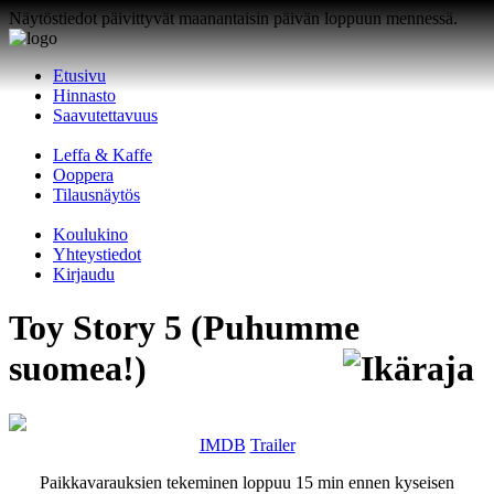
Näytöstiedot päivittyvät maanantaisin päivän loppuun mennessä.
Etusivu
Hinnasto
Saavutettavuus
Leffa & Kaffe
Ooppera
Tilausnäytös
Koulukino
Yhteystiedot
Kirjaudu
Toy Story 5 (Puhumme
suomea!)
IMDB
Trailer
Paikkavarauksien tekeminen loppuu 15 min ennen kyseisen