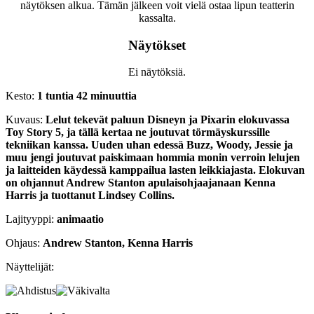
näytöksen alkua. Tämän jälkeen voit vielä ostaa lipun teatterin
kassalta.
Näytökset
Ei näytöksiä.
Kesto:
1 tuntia 42 minuuttia
Kuvaus:
Lelut tekevät paluun Disneyn ja Pixarin elokuvassa
Toy Story 5, ja tällä kertaa ne joutuvat törmäyskurssille
tekniikan kanssa. Uuden uhan edessä Buzz, Woody, Jessie ja
muu jengi joutuvat paiskimaan hommia monin verroin lelujen
ja laitteiden käydessä kamppailua lasten leikkiajasta. Elokuvan
on ohjannut Andrew Stanton apulaisohjaajanaan Kenna
Harris ja tuottanut Lindsey Collins.
Lajityyppi:
animaatio
Ohjaus:
Andrew Stanton, Kenna Harris
Näyttelijät: