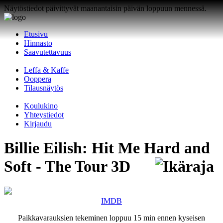
Näytöstiedot päivittyvät maanantaisin päivän loppuun mennessä.
Etusivu
Hinnasto
Saavutettavuus
Leffa & Kaffe
Ooppera
Tilausnäytös
Koulukino
Yhteystiedot
Kirjaudu
Billie Eilish: Hit Me Hard and
Soft - The Tour 3D
IMDB
Paikkavarauksien tekeminen loppuu 15 min ennen kyseisen