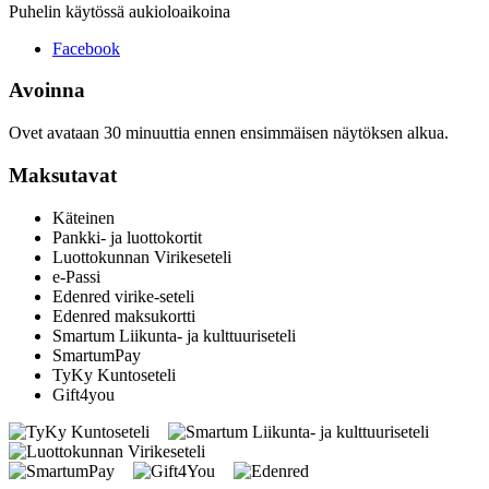
Puhelin käytössä aukioloaikoina
Facebook
Avoinna
Ovet avataan 30 minuuttia ennen ensimmäisen näytöksen alkua.
Maksutavat
Käteinen
Pankki- ja luottokortit
Luottokunnan Virikeseteli
e-Passi
Edenred virike-seteli
Edenred maksukortti
Smartum Liikunta- ja kulttuuriseteli
SmartumPay
TyKy Kuntoseteli
Gift4you