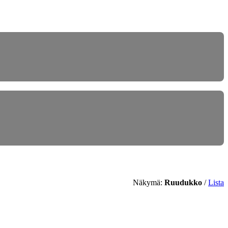
Näkymä:
Ruudukko
/
Lista