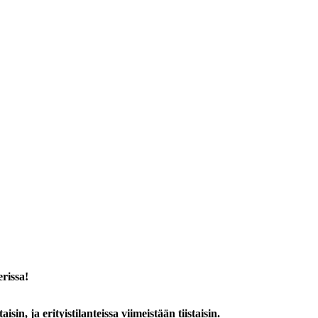
rissa!
n, ja erityistilanteissa viimeistään tiistaisin.