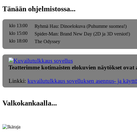
Tänään ohjelmistossa...
klo 13:00
Ryhmä Hau: Dinoelokuva (Puhumme suomea!)
klo 15:00
Spider-Man: Brand New Day (2D ja 3D versiot!)
klo 18:00
The Odyssey
Teatterimme kotimaisten elokuvien näytökset ovat a
Linkki:
kuvailutulkkaus sovelluksen asennus- ja käytt
Valkokankaalla...