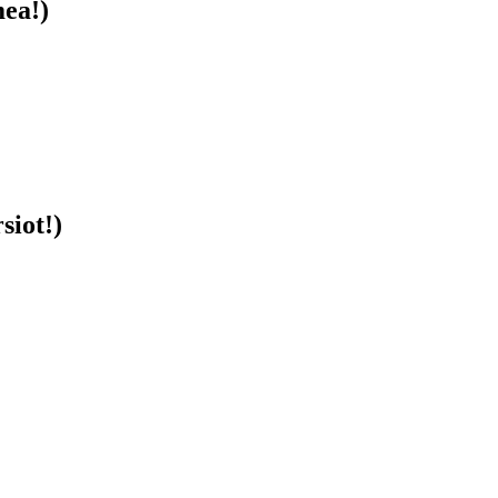
ea!)
siot!)