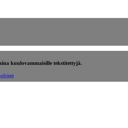
ina kuulovammaisille tekstitettyjä.
öohjeet