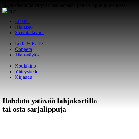
Näytöstiedot päivittyvät maanantaisin päivän loppuun mennessä.
Etusivu
Hinnasto
Saavutettavuus
Leffa & Kaffe
Ooppera
Tilausnäytös
Koulukino
Yhteystiedot
Kirjaudu
Ilahduta ystävää lahjakortilla
tai osta sarjalippuja