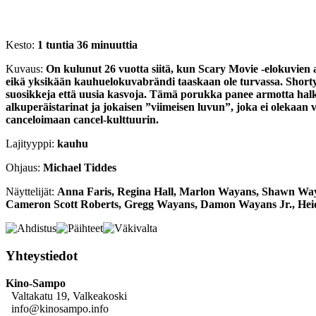
Kesto:
1 tuntia 36 minuuttia
Kuvaus:
On kulunut 26 vuotta siitä, kun Scary Movie -elokuvien 
eikä yksikään kauhuelokuvabrändi taaskaan ole turvassa. Shor
suosikkeja että uusia kasvoja. Tämä porukka panee armotta halki, p
alkuperäistarinat ja jokaisen ”viimeisen luvun”, joka ei olekaan 
canceloimaan cancel-kulttuurin.
Lajityyppi:
kauhu
Ohjaus:
Michael Tiddes
Näyttelijät:
Anna Faris, Regina Hall, Marlon Wayans, Shawn Waya
Cameron Scott Roberts, Gregg Wayans, Damon Wayans Jr., Hei
Yhteystiedot
Kino-Sampo
Valtakatu 19, Valkeakoski
info@kinosampo.info