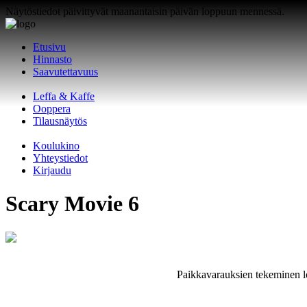
Näytöstiedot päivittyvät maanantaisin päivän loppuun mennessä.
Etusivu
Hinnasto
Saavutettavuus
Leffa & Kaffe
Ooppera
Tilausnäytös
Koulukino
Yhteystiedot
Kirjaudu
Scary Movie 6
Paikkavarauksien tekeminen lo