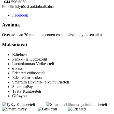
044 596 6050
Puhelin käytössä aukioloaikoina
Facebook
Avoinna
Ovet avataan 30 minuuttia ennen ensimmäisen näytöksen alkua.
Maksutavat
Käteinen
Pankki- ja luottokortit
Luottokunnan Virikeseteli
e-Passi
Edenred virike-seteli
Edenred maksukortti
Smartum Liikunta- ja kulttuuriseteli
SmartumPay
TyKy Kuntoseteli
Gift4you