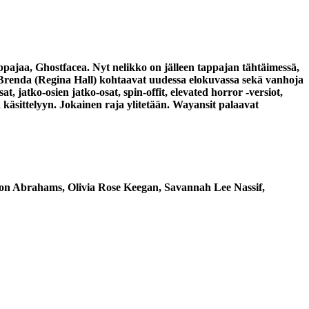
pajaa, Ghostfacea. Nyt nelikko on jälleen tappajan tähtäimessä,
renda (Regina Hall) kohtaavat uudessa elokuvassa sekä vanhoja
, jatko-osien jatko-osat, spin-offit, elevated horror -versiot,
 käsittelyyn. Jokainen raja ylitetään. Wayansit palaavat
Jon Abrahams, Olivia Rose Keegan, Savannah Lee Nassif,